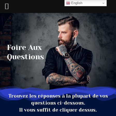
Aller
English
au
contenu
Foire Aux
Questions
Trouvez les réponses à la plupart de vos
questions ci-dessous.
Il vous suffit de cliquer dessus.